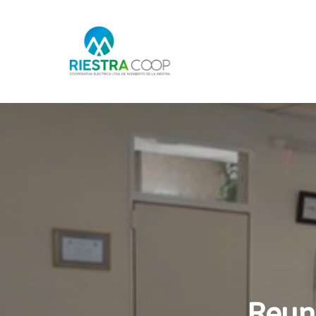
Hit enter to search or ESC to close
Reun